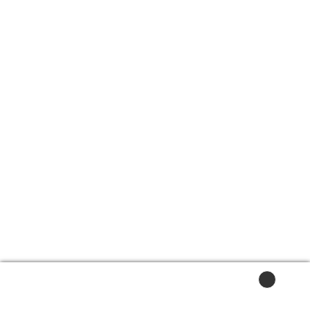
SSS
İade ve Geri Ödeme
Betik Dergisi Aboneliği
0
Ara:
Ara