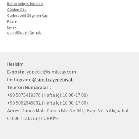
Bahar bekçisi hindiba
Gülden Öte
Gurbetteki Göçmen Kuş
Katre
Emek
GELDİĞİNE DEĞDİ Mİ?
İletişim
E-posta:
yonetici@simitcay.com
Instagram:
@simitcayedebiyat
Telefon Numaraları:
+90 5075419376 (Hafta İçi: 10.00-17.00)
+90 5062645802 (Hafta İçi: 10.00-17.00)
Adres:
Darıca Mah. Darıca Blv. No:44 İç Kapı No: 5 Akçaabat
61000 Trabzon/TÜRKİYE