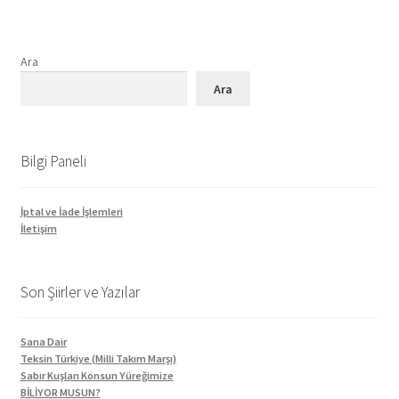
Ara
Ara
Bilgi Paneli
İptal ve İade İşlemleri
İletişim
Son Şiirler ve Yazılar
Sana Dair
Teksin Türkiye (Milli Takım Marşı)
Sabır Kuşları Konsun Yüreğimize
BİLİYOR MUSUN?