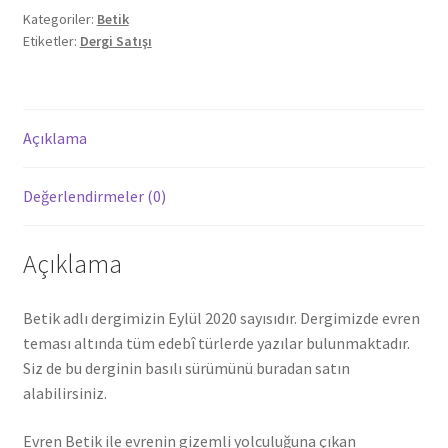
SSS
Kategoriler:
Betik
Etiketler:
Dergi Satışı
İade ve Geri Ödeme
Açıklama
Değerlendirmeler (0)
Açıklama
Betik adlı dergimizin Eylül 2020 sayısıdır. Dergimizde evren
teması altında tüm edebî türlerde yazılar bulunmaktadır.
Siz de bu derginin basılı sürümünü buradan satın
alabilirsiniz.
Evren Betik ile evrenin gizemli yolculuğuna çıkan