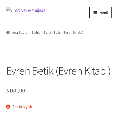
Dolaşıma
İçeriğe
Menü
geç
geç
Giriş
Ana Sayfa
Betik
Evren Betik (Evren Kitabı)
Gizlilik Politikamız
Hakkımızda
Evren Betik (Evren Kitabı)
Hesabım
Mağaza
₺
160,00
Ödeme
Stokta yok
Sepet