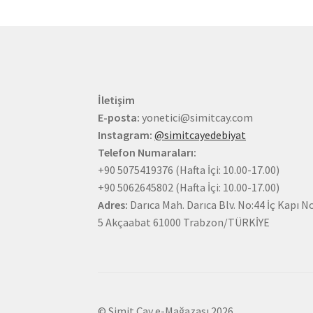
İletişim
E-posta:
yonetici@simitcay.com
Instagram:
@simitcayedebiyat
Telefon Numaraları:
+90 5075419376 (Hafta İçi: 10.00-17.00)
+90 5062645802 (Hafta İçi: 10.00-17.00)
Adres:
Darıca Mah. Darıca Blv. No:44 İç Kapı No
5 Akçaabat 61000 Trabzon/TÜRKİYE
© Simit Çay e-Mağazası 2026