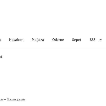
a
Hesabım
Mağaza
Ödeme
Sepet
SSS
m
Mağaza
Ödeme
Sepet
SSS
di
za
—
Yorum yapın