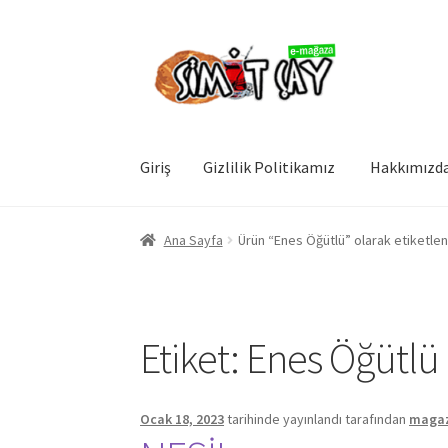
Dolaşıma
İçeriğe
geç
geç
Giriş
Gizlilik Politikamız
Hakkımızd
Giriş
Gizlilik Politikamız
Hakkımızda
Hesabı
Ana Sayfa
Ürün “Enes Öğütlü” olarak etiketlen
Etiket:
Enes Öğütlü
Ocak 18, 2023
tarihinde yayınlandı
tarafından
maga