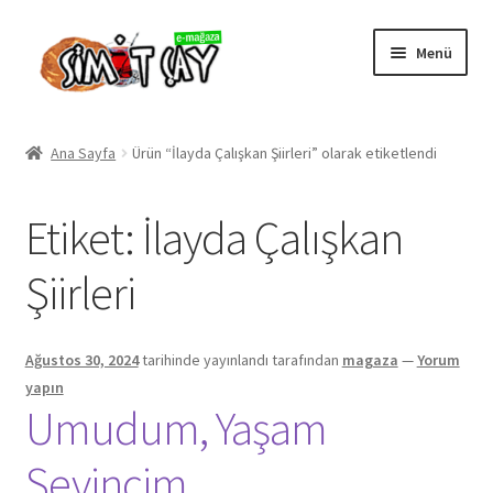
Dolaşıma
İçeriğe
Menü
geç
geç
Giriş
Ana Sayfa
Ürün “İlayda Çalışkan Şiirleri” olarak etiketlendi
Gizlilik Politikamız
Etiket:
İlayda Çalışkan
Hakkımızda
Şiirleri
Hesabım
Mağaza
Ağustos 30, 2024
tarihinde yayınlandı
tarafından
magaza
—
Yorum
yapın
Umudum, Yaşam
Ödeme
Sevincim
Sepet