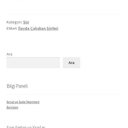
Kategori:
Şiir
Etiket:
İlayda Çalışkan Şiirleri
Ara
Ara
Bilgi Paneli
İptal ve İade İşlemleri
İletişim
Son Şiirler ve Yazılar