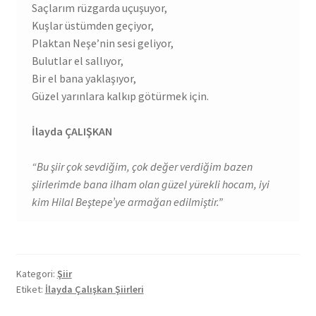
Saçlarım rüzgarda uçuşuyor,
Kuşlar üstümden geçiyor,
Plaktan Neşe’nin sesi geliyor,
Bulutlar el sallıyor,
Bir el bana yaklaşıyor,
Güzel yarınlara kalkıp götürmek için.
İlayda ÇALIŞKAN
“Bu şiir çok sevdiğim, çok değer verdiğim bazen
şiirlerimde bana ilham olan güzel yürekli hocam, iyi
kim Hilal Beştepe’ye armağan edilmiştir.”
Kategori:
Şiir
Etiket:
İlayda Çalışkan Şiirleri