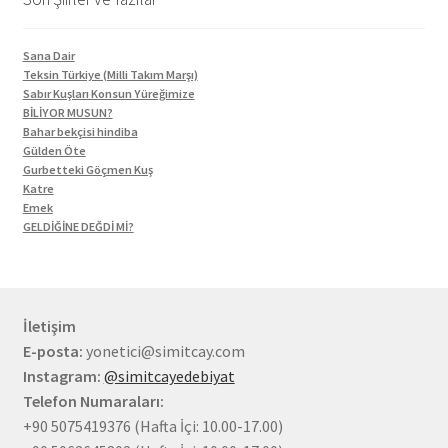
Sana Dair
Teksin Türkiye (Milli Takım Marşı)
Sabır Kuşları Konsun Yüreğimize
BİLİYOR MUSUN?
Bahar bekçisi hindiba
Gülden Öte
Gurbetteki Göçmen Kuş
Katre
Emek
GELDİĞİNE DEĞDİ Mİ?
İletişim
E-posta:
yonetici@simitcay.com
Instagram:
@simitcayedebiyat
Telefon Numaraları:
+90 5075419376 (Hafta İçi: 10.00-17.00)